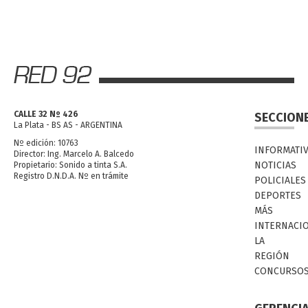
CALLE 32 Nº 426
SECCION
La Plata - BS AS - ARGENTINA
Nº edición: 10763
INFORMATI
Director: Ing. Marcelo A. Balcedo
NOTICIAS
Propietario: Sonido a tinta S.A.
Registro D.N.D.A. Nº en trámite
POLICIALES
DEPORTES
MÁS
INTERNACI
LA
REGIÓN
CONCURSO