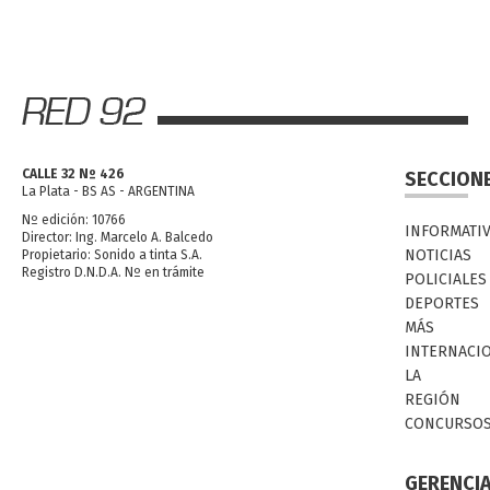
CALLE 32 Nº 426
SECCION
La Plata - BS AS - ARGENTINA
Nº edición: 10766
INFORMATI
Director: Ing. Marcelo A. Balcedo
NOTICIAS
Propietario: Sonido a tinta S.A.
Registro D.N.D.A. Nº en trámite
POLICIALES
DEPORTES
MÁS
INTERNACI
LA
REGIÓN
CONCURSO
GERENCI