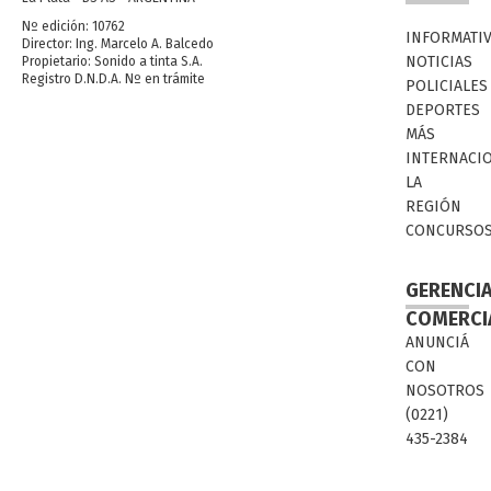
Nº edición: 10762
INFORMATI
Director: Ing. Marcelo A. Balcedo
NOTICIAS
Propietario: Sonido a tinta S.A.
Registro D.N.D.A. Nº en trámite
POLICIALES
DEPORTES
MÁS
INTERNACI
LA
REGIÓN
CONCURSO
GERENCI
COMERCI
ANUNCIÁ
CON
NOSOTROS
(0221)
435-2384