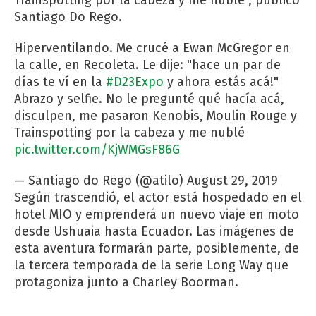
Trainspotting por la cabeza y me nublé”, publicó
Santiago Do Rego.
Hiperventilando. Me crucé a Ewan McGregor en
la calle, en Recoleta. Le dije: "hace un par de
días te ví en la
#D23Expo
y ahora estás acá!"
Abrazo y selfie. No le pregunté qué hacía acá,
disculpen, me pasaron Kenobis, Moulin Rouge y
Trainspotting por la cabeza y me nublé
pic.twitter.com/KjWMGsF86G
— Santiago do Rego (@atilo)
August 29, 2019
Según trascendió, el actor está hospedado en el
hotel MIO y emprenderá un nuevo viaje en moto
desde Ushuaia hasta Ecuador. Las imágenes de
esta aventura formarán parte, posiblemente, de
la tercera temporada de la serie Long Way que
protagoniza junto a Charley Boorman.