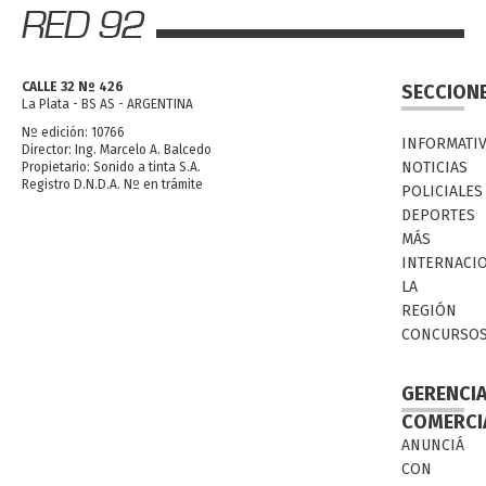
CALLE 32 Nº 426
SECCION
La Plata - BS AS - ARGENTINA
Nº edición: 10766
INFORMATI
Director: Ing. Marcelo A. Balcedo
NOTICIAS
Propietario: Sonido a tinta S.A.
Registro D.N.D.A. Nº en trámite
POLICIALES
DEPORTES
MÁS
INTERNACI
LA
REGIÓN
CONCURSO
GERENCI
COMERCI
ANUNCIÁ
CON