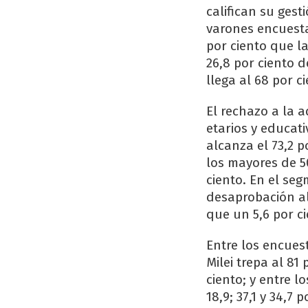
califican su ges
varones encuestad
por ciento que l
26,8 por ciento 
llega al 68 por c
El rechazo a la 
etarios y educat
alcanza el 73,2 p
los mayores de 50
ciento. En el seg
desaprobación alc
que un 5,6 por ci
Entre los encuest
Milei trepa al 81
ciento; y entre l
18,9; 37,1 y 34,7 