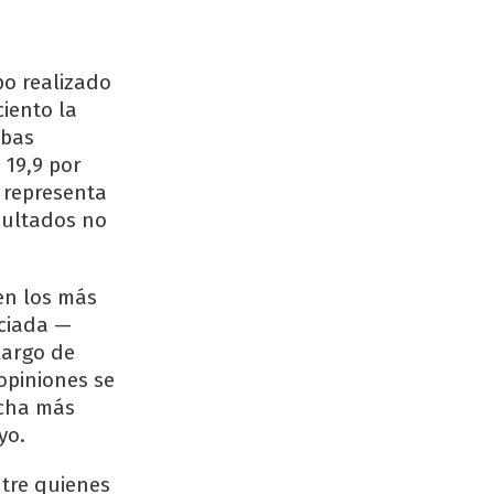
po realizado
ciento la
mbas
 19,9 por
e representa
sultados no
 en los más
nciada —
largo de
opiniones se
echa más
yo.
ntre quienes