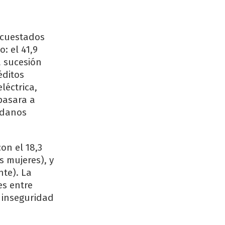
encuestados
: el 41,9
a sucesión
éditos
léctrica,
pasara a
adanos
on el 18,3
s mujeres), y
nte). La
es entre
 inseguridad