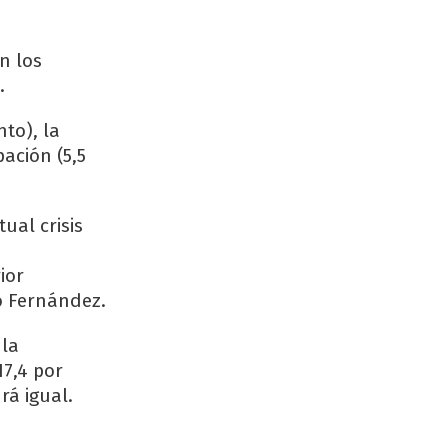
n los
.
nto), la
pación (5,5
ual crisis
ior
to Fernández.
 la
17,4 por
rá igual.