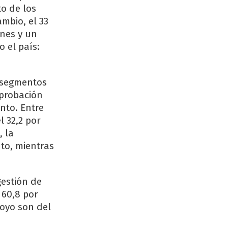
to de los
mbio, el 33
ones y un
 el país:
s segmentos
aprobación
ento. Entre
l 32,2 por
, la
nto, mientras
gestión de
 60,8 por
apoyo son del