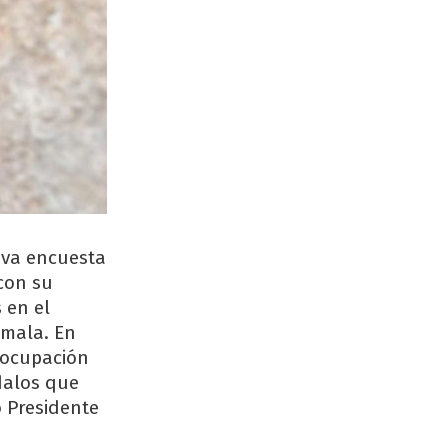
ueva encuesta
 con su
 en el
 mala. En
eocupación
ndalos que
o Presidente