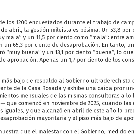
de los 1200 encuestados durante el trabajo de cam
1 de abril, la gestión mileísta es pésima. Un 53,8 por 
uy mala” y un 11,5 por ciento como “mala”: entre a
 un 65,3 por ciento de desaprobación. En tanto, un
eró “muy buena” y un 13,1 por ciento “buena”, lo qu
 de aprobación. Apenas un 1,7 por ciento de los con
el más bajo de respaldo al Gobierno ultraderechista
rente de la Casa Rosada y exhibe una caída pronu
mientos mensuales de las mismas consultoras a lo 
o— que comenzó en noviembre de 2025, cuando las 
es iguales, y que alcanzó en abril de este año la br
desaprobación mayoritaria y el piso más bajo de apo
muestra que el malestar con el Gobierno, medido e