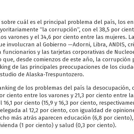
 sobre cuál es el principal problema del país, los 
ritariamente “la corrupción”, con el 38,5 por ciento
los varones y el 34,6 por ciento entre las mujeres. L
e involucran al Gobierno —Adorni, Libra, ANDIS, cr
 funcionarios y las tarjetas corporativas de Nucleoe
o que, desde comienzos de este año, la corrupción 
king de las principales preocupaciones de los ciud
estudio de Alaska-Trespuntozero.
ranking de los problemas del país la desocupación, c
por ciento entre los varones y 21,3 por ciento entre la
l 16,1 por ciento (15,9 y 16,3 por ciento, respectivame
elegada al 12,2 por ciento, con igualdad de opinion
ho más atrás aparecen educación (6,8 por ciento),
vivienda (1 por ciento) y salud (0,3 por ciento).