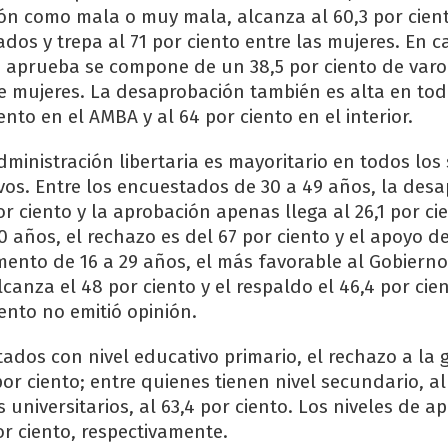
tión como mala o muy mala, alcanza al 60,3 por cien
os y trepa al 71 por ciento entre las mujeres. En ca
a aprueba se compone de un 38,5 por ciento de var
de mujeres. La desaprobación también es alta en todo
iento en el AMBA y al 64 por ciento en el interior.
administración libertaria es mayoritario en todos lo
ivos. Entre los encuestados de 30 a 49 años, la des
or ciento y la aprobación apenas llega al 26,1 por ci
 años, el rechazo es del 67 por ciento y el apoyo de
mento de 16 a 29 años, el más favorable al Gobierno
anza el 48 por ciento y el respaldo el 46,4 por cie
ento no emitió opinión.
ados con nivel educativo primario, el rechazo a la 
 por ciento; entre quienes tienen nivel secundario, al
os universitarios, al 63,4 por ciento. Los niveles de 
por ciento, respectivamente.