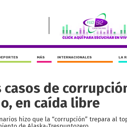
DEPORTES
MÁS
INTERNACIONALES
LA 
s casos de corrupción
, en caída libre
arios hizo que la “corrupción” trepara al to
iento de Alaska-Trespuntozero.