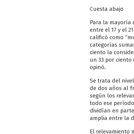
Cuesta abajo
Para la mayoría 
entre el 17 y el 2
calificó como “m
categorías suman
ciento la consid
un 33 por ciento
opinó.
Se trata del niv
de dos años al f
según los releva
todo ese períod
dividían en part
amplia entre la 
El relevamiento 