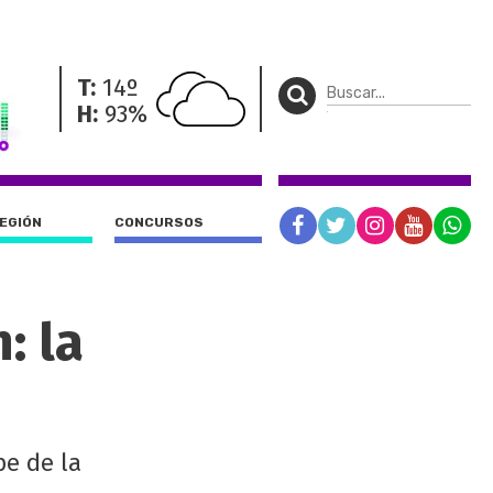
T:
14º
H:
93%
REGIÓN
CONCURSOS
: la
pe de la