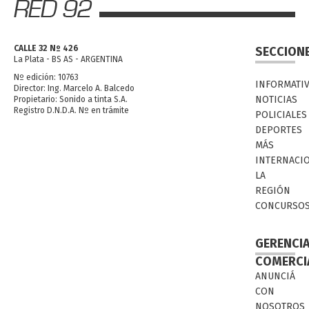
CALLE 32 Nº 426
SECCION
La Plata - BS AS - ARGENTINA
Nº edición: 10763
INFORMATI
Director: Ing. Marcelo A. Balcedo
NOTICIAS
Propietario: Sonido a tinta S.A.
Registro D.N.D.A. Nº en trámite
POLICIALES
DEPORTES
MÁS
INTERNACI
LA
REGIÓN
CONCURSO
GERENCI
COMERCI
ANUNCIÁ
CON
NOSOTROS