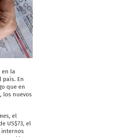
 en la
 país. En
lgo que en
, los nuevos
mes, el
de US$73, el
a internos