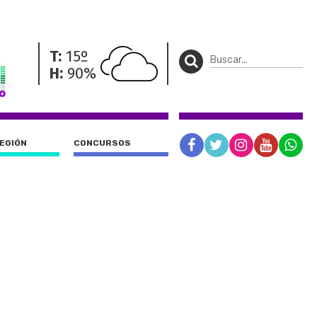
T:
15º
H:
90%
REGIÓN
CONCURSOS