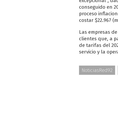
excepcional”, da
conseguido en 20
proceso inflacio
costar $22.967 (
Las empresas de 
clientes que, a p
de tarifas del 20
servicio y la ope
NoticiasRed92