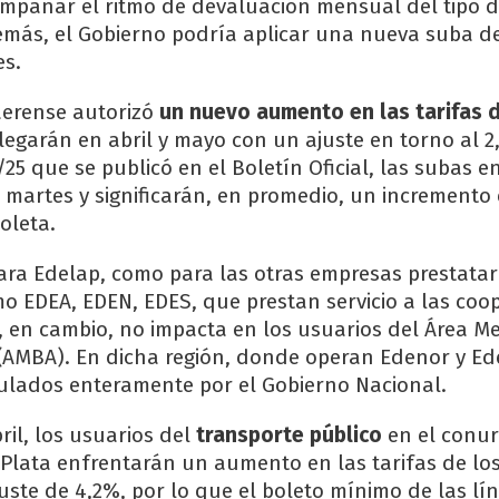
mpañar el ritmo de devaluación mensual del tipo 
demás, el Gobierno podría aplicar una nueva suba d
es.
aerense autorizó
un nuevo aumento en las tarifas d
llegarán en abril y mayo con un ajuste en torno al 
/25 que se publicó en el Boletín Oficial, las subas e
l martes y significarán, en promedio, un increment
oleta.
ara Edelap, como para las otras empresas prestatar
 EDEA, EDEN, EDES, que prestan servicio a las coop
te, en cambio, no impacta en los usuarios del Área M
(AMBA). En dicha región, donde operan Edenor y Ede
gulados enteramente por el Gobierno Nacional.
ril, los usuarios del
transporte público
en el conu
Plata enfrentarán un aumento en las tarifas de los 
juste de 4,2%, por lo que el boleto mínimo de las lí