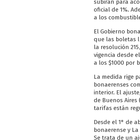
subirán para aco
oficial de 1%. A
a los combustibl
El Gobierno bon
que las boletas 
la resolución 215
vigencia desde e
a los $1000 por b
La medida rige p
bonaerenses como
interior. El ajus
de Buenos Aires 
tarifas están re
Desde el 1° de ab
bonaerense y La 
Se trata de un a