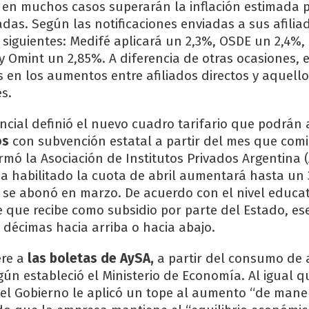
en muchos casos superarán la inflación estimada 
das. Según las notificaciones enviadas a sus afiliad
 siguientes: Medifé aplicará un 2,3%, OSDE un 2,4%, 
y Omint un 2,85%. A diferencia de otras ocasiones, 
s en los aumentos entre afiliados directos y aquell
s.
ncial definió el nuevo cuadro tarifario que podrán a
os
con subvención estatal a partir del mes que com
rmó la Asociación de Institutos Privados Argentina (
 habilitado la cuota de abril aumentará hasta un
e se abonó en marzo. De acuerdo con el nivel educa
te que recibe como subsidio por parte del Estado, es
 décimas hacia arriba o hacia abajo.
ere a
las boletas de AySA,
a partir del consumo de a
gún estableció el Ministerio de Economía. Al igual q
 el Gobierno le aplicó un tope al aumento “de mane