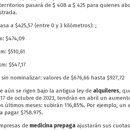
territorios pasará de $ 408 a $ 425 para quienes ab
strada.
sa a $425,57 (entre 0 y 3 kilómetros): ;
m: $474,09
m: $510,61
km: $547,17
 sin nominalizar: valores de $676,66 hasta $927,72
e aún se rigen bajo la antigua ley de
alquileres
, qu
el 17 de octubre de 2023, tendrán en abril un aumen
 últimos meses: subirán 116,85%. Por ejemplo, un a
a pagar $758.975.
 empresas de
medicina prepaga
ajustarán sus cuotas