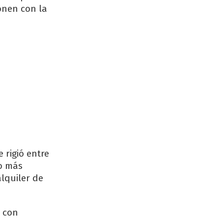
onen con la
e rigió entre
to más
lquiler de
 con