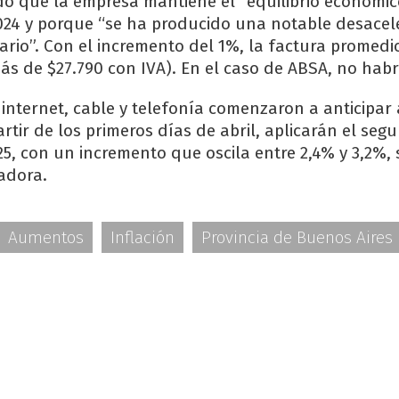
do que la empresa mantiene el “equilibrio económic
24 y porque “se ha producido una notable desacel
nario”. Con el incremento del 1%, la factura promedi
más de $27.790 con IVA). En el caso de ABSA, no ha
internet, cable y telefonía comenzaron a anticipar 
artir de los primeros días de abril, aplicarán el seg
25, con un incremento que oscila entre 2,4% y 3,2%,
radora.
Aumentos
Inflación
Provincia de Buenos Aires