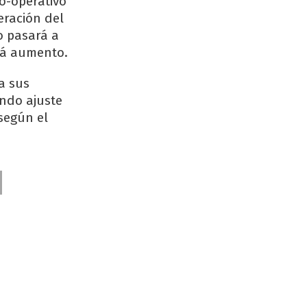
o-operativo”
eración del
o pasará a
brá aumento.
a sus
undo ajuste
 según el