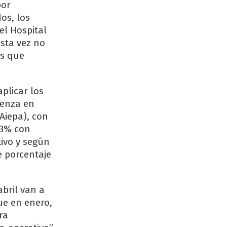
por
os, los
el Hospital
esta vez no
os que
plicar los
ienza en
Aiepa), con
 3% con
tivo y según
e porcentaje
bril van a
ue en enero,
ra