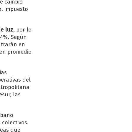
de cambio
el impuesto
e luz
, por lo
2,4%. Según
ntrarán en
o en promedio
ias
erativas del
etropolitana
sur, las
rbano
colectivos.
neas que