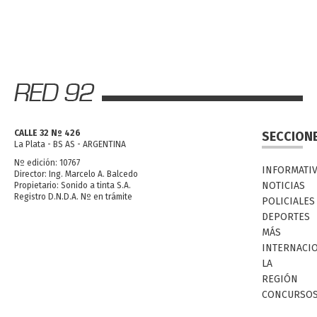
CALLE 32 Nº 426
SECCION
La Plata - BS AS - ARGENTINA
Nº edición: 10767
INFORMATI
Director: Ing. Marcelo A. Balcedo
NOTICIAS
Propietario: Sonido a tinta S.A.
Registro D.N.D.A. Nº en trámite
POLICIALES
DEPORTES
MÁS
INTERNACI
LA
REGIÓN
CONCURSO