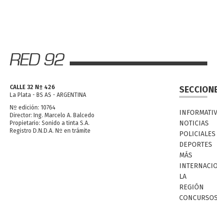
CALLE 32 Nº 426
SECCION
La Plata - BS AS - ARGENTINA
Nº edición: 10764
INFORMATI
Director: Ing. Marcelo A. Balcedo
NOTICIAS
Propietario: Sonido a tinta S.A.
Registro D.N.D.A. Nº en trámite
POLICIALES
DEPORTES
MÁS
INTERNACI
LA
REGIÓN
CONCURSO