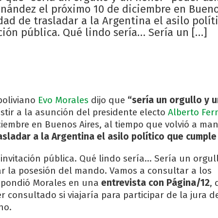
rnández el próximo 10 de diciembre en Buenos
ad de trasladar a la Argentina el asilo polít
ión pública. Qué lindo sería… Sería un […]
boliviano
Evo Morales
dijo que
“sería un orgullo y 
stir a la asunción del presidente electo
Alberto Fe
ciembre en Buenos Aires, al tiempo que volvió a man
asladar a la Argentina el asilo político que cumple
invitación pública. Qué lindo sería… Sería un orgul
 la posesión del mando. Vamos a consultar a los
spondió Morales en una
entrevista con Página/12
, 
er consultado si viajaría para participar de la jura 
no.