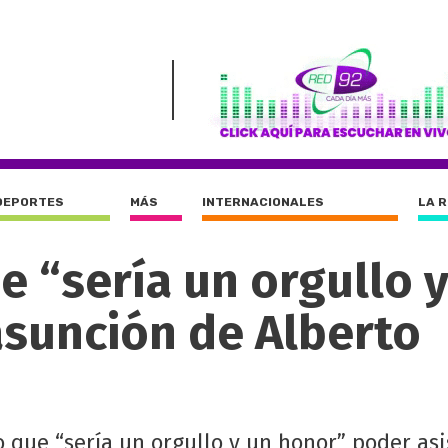
DEPORTES
MÁS
INTERNACIONALES
LA 
e “sería un orgullo 
 asunción de Alberto
 que “sería un orgullo y un honor” poder asis