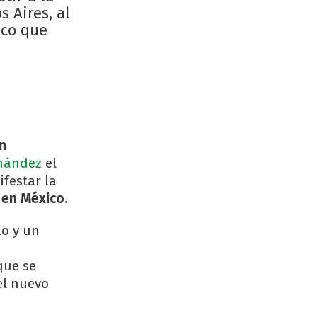
 Aires, al
ico que
un
rnández
el
ifestar la
 en México.
lo y un
que se
del nuevo