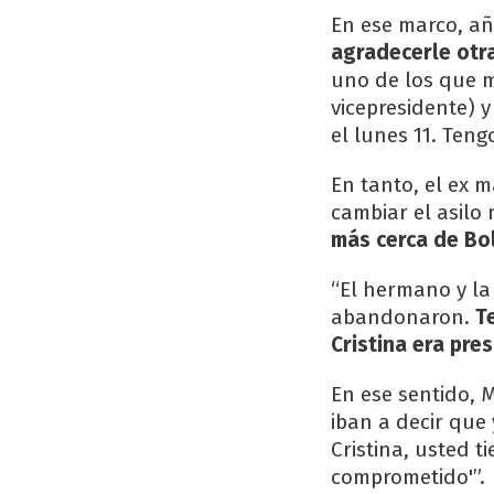
En ese marco, añ
agradecerle otr
uno de los que me
vicepresidente)
el lunes 11. Teng
En tanto, el ex m
cambiar el asilo
más cerca de Bol
“El hermano y l
abandonaron.
T
Cristina era pre
En ese sentido, 
iban a decir que 
Cristina, usted t
comprometido'”.