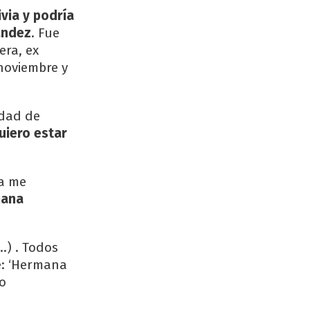
via y podría
ández
. Fue
era, ex
noviembre y
idad de
uiero estar
a me
mana
…) . Todos
je: ‘Hermana
do