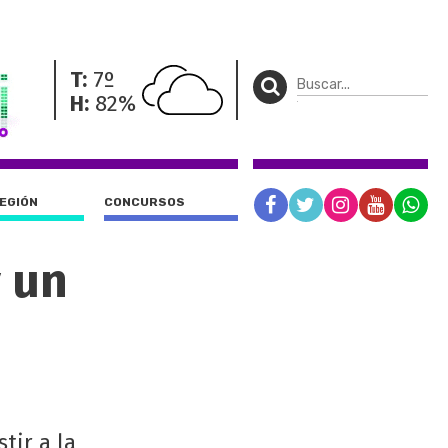
T:
7º
H:
82%
REGIÓN
CONCURSOS
y un
tir a la