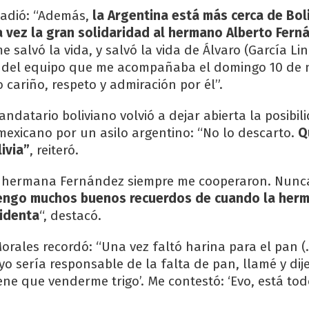
adió: “Además,
la Argentina está más cerca de Boli
a vez la gran solidaridad al hermano Alberto Fern
 salvó la vida, y salvó la vida de Álvaro (García Lin
 y del equipo que me acompañaba el domingo 10 de 
o cariño, respeto y admiración por él”.
andatario boliviano volvió a dejar abierta la posibil
 mexicano por un asilo argentino: “No lo descarto.
Q
ivia”
, reiteró.
a hermana Fernández siempre me cooperaron. Nunc
engo muchos buenos recuerdos de cuando la her
sidenta
“, destacó.
Morales recordó: “Una vez faltó harina para el pan (
yo sería responsable de la falta de pan, llamé y di
iene que venderme trigo’. Me contestó: ‘Evo, está to