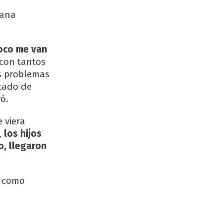
mana
oco me van
 con tantos
os problemas
stado de
ó.
e viera
,
los hijos
o, llegaron
s como