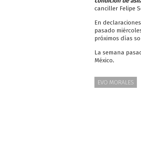
condición de asil
canciller Felipe S
En declaraciones
pasado miércoles
próximos días so
La semana pasada
México.
EVO MORALES