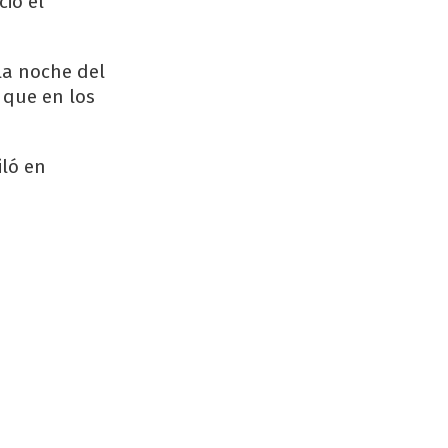
ció el
la noche del
 que en los
iló en