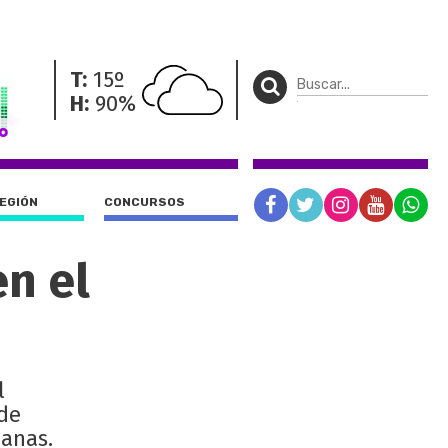
T:
15º
H:
90%
REGIÓN
CONCURSOS
en el
l
 de
manas.