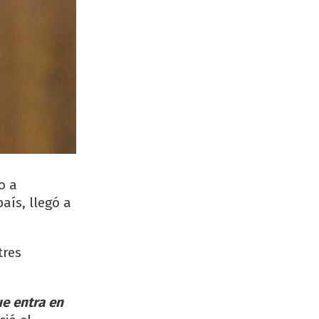
o a
aís, llegó a
tres
ue entra en