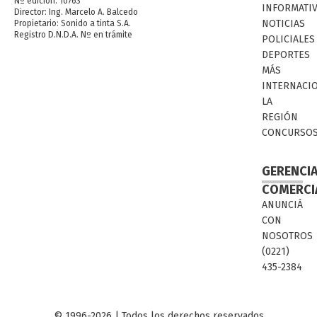
Nº edición: 10763
INFORMATI
Director: Ing. Marcelo A. Balcedo
NOTICIAS
Propietario: Sonido a tinta S.A.
Registro D.N.D.A. Nº en trámite
POLICIALES
DEPORTES
MÁS
INTERNACI
LA
REGIÓN
CONCURSO
GERENCI
COMERCI
ANUNCIÁ
CON
NOSOTROS
(0221)
435-2384
© 1996-2026 | Todos los derechos reservados