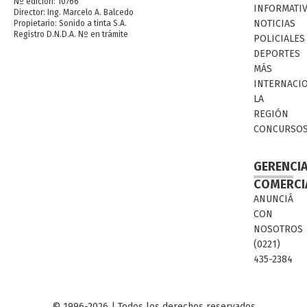
Nº edición: 10766
INFORMATI
Director: Ing. Marcelo A. Balcedo
NOTICIAS
Propietario: Sonido a tinta S.A.
Registro D.N.D.A. Nº en trámite
POLICIALES
DEPORTES
MÁS
INTERNACI
LA
REGIÓN
CONCURSO
GERENCI
COMERCI
ANUNCIÁ
CON
NOSOTROS
(0221)
435-2384
© 1996-2026 | Todos los derechos reservados