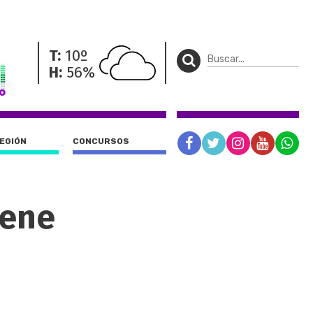
T:
10º
H:
56%
REGIÓN
CONCURSOS
nene