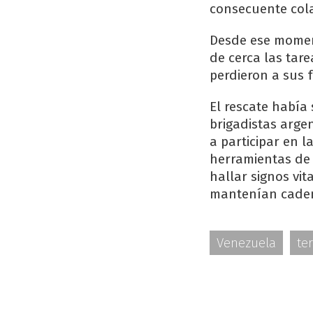
consecuente cola
Desde ese moment
de cerca las tar
perdieron a sus f
El rescate había
brigadistas arge
a participar en 
herramientas de 
hallar signos vi
mantenían cadena
Venezuela
te