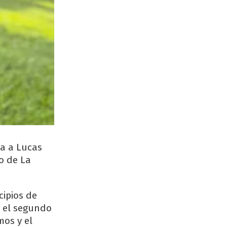
da a Lucas
o de La
cipios de
n el segundo
mos y el