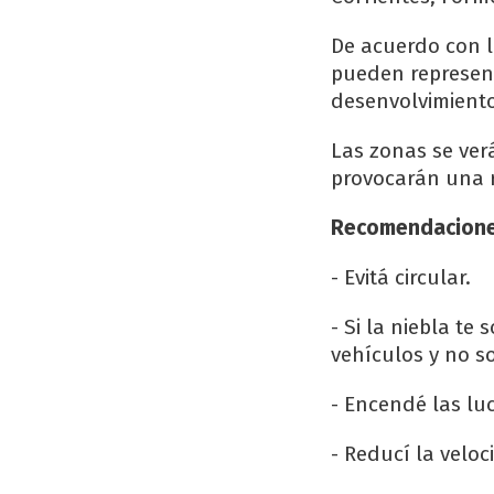
De acuerdo con l
pueden represent
desenvolvimiento 
Las zonas se ver
provocarán una re
Recomendacion
- Evitá circular.
- Si la niebla t
vehículos y no s
- Encendé las luc
- Reducí la veloc