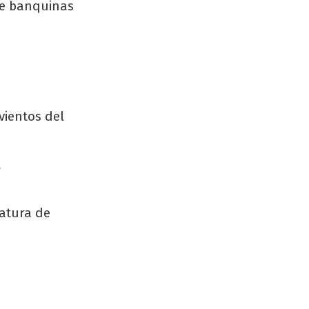
re banquinas
vientos del
a
atura de