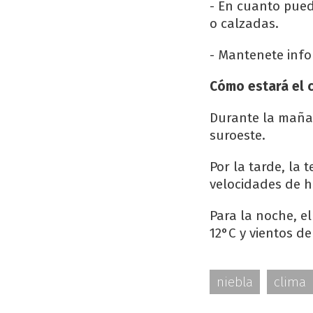
- En cuanto pued
o calzadas.
- Mantenete info
Cómo estará el 
Durante la mañan
suroeste.
Por la tarde, la 
velocidades de h
Para la noche, e
12°C y vientos d
niebla
clima