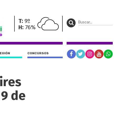
T:
9º
H:
76%
REGIÓN
CONCURSOS
ires
 9 de