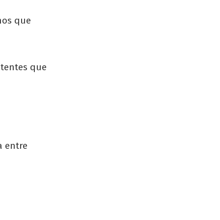
enos que
stentes que
a entre