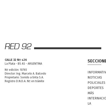
CALLE 32 Nº 426
SECCION
La Plata - BS AS - ARGENTINA
Nº edición: 10765
INFORMATI
Director: Ing. Marcelo A. Balcedo
NOTICIAS
Propietario: Sonido a tinta S.A.
Registro D.N.D.A. Nº en trámite
POLICIALES
DEPORTES
MÁS
INTERNACI
LA