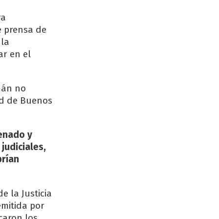
ra
e prensa de
 la
r en el
umán no
dad de Buenos
Senado y
judiciales,
brían
e la Justicia
emitida por
caron los