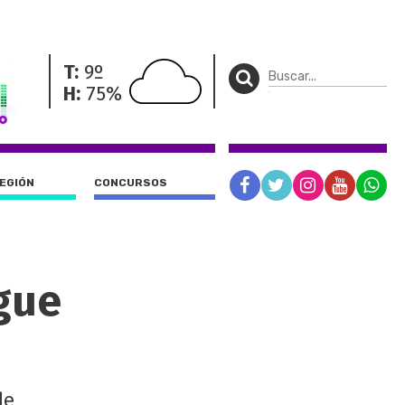
T:
9º
H:
75%
REGIÓN
CONCURSOS
igue
de