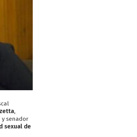
scal
zetta
,
 y senador
ad sexual de