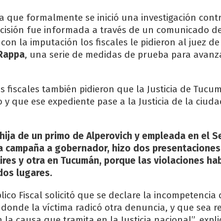
a que formalmente se inició una investigación cont
ecisión fue informada a través de un comunicado d
 con la imputación los fiscales le pidieron al juez de
Rappa
, una serie de medidas de prueba para avanza
os fiscales también pidieron que la Justicia de Tuc
o y que ese expediente pase a la Justicia de la ciu
hija de un primo de Alperovich y empleada en el 
a campaña a gobernador, hizo dos presentaciones 
res y otra en Tucumán, porque las violaciones ha
dos lugares.
blico Fiscal solicitó que se declare la incompetencia d
 donde la víctima radicó otra denuncia, y que sea r
la causa que tramita en la Justicia nacional”, expli