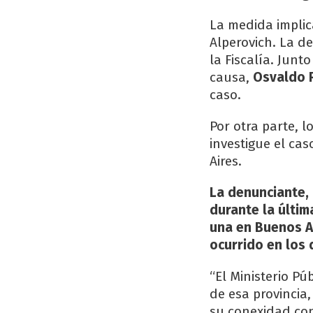
La medida implic
Alperovich. La d
la Fiscalía. Junto
causa,
Osvaldo 
caso.
Por otra parte, l
investigue el cas
Aires.
La denunciante, 
durante la últim
una en Buenos Ai
ocurrido en los 
“El Ministerio Pú
de esa provincia,
su conexidad con 