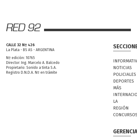
CALLE 32 Nº 426
SECCION
La Plata - BS AS - ARGENTINA
Nº edición: 10765
INFORMATI
Director: Ing. Marcelo A. Balcedo
NOTICIAS
Propietario: Sonido a tinta S.A.
Registro D.N.D.A. Nº en trámite
POLICIALES
DEPORTES
MÁS
INTERNACI
LA
REGIÓN
CONCURSO
GERENCI