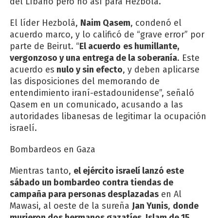
del Líbano pero no así para Hezbolá.
El líder Hezbolá,
Naim Qasem
, condenó el
acuerdo marco, y lo calificó de “grave error” por
parte de Beirut. “
El acuerdo
es humillante,
vergonzoso y una entrega de la soberanía
. Este
acuerdo es
nulo y sin efecto
, y deben aplicarse
las disposiciones del memorando de
entendimiento iraní-estadounidense”, señaló
Qasem en un comunicado, acusando a las
autoridades libanesas de legitimar la ocupación
israelí.
Bombardeos en Gaza
Mientras tanto,
el ejército israelí lanzó este
sábado un bombardeo contra tiendas de
campaña para personas desplazadas
en Al
Mawasi, al oeste de la sureña
Jan Yunis
,
donde
murieron dos hermanos gazatíes, Islam de 15