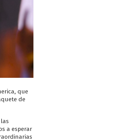
merica, que
aquete de
 las
os a esperar
raordinarias