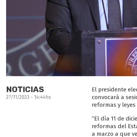
NOTICIAS
El presidente ele
convocará a sesi
27/11/2023 - 14:44hs
reformas y leyes 
“El día 11 de di
reformas del Est
a marzo a que ve