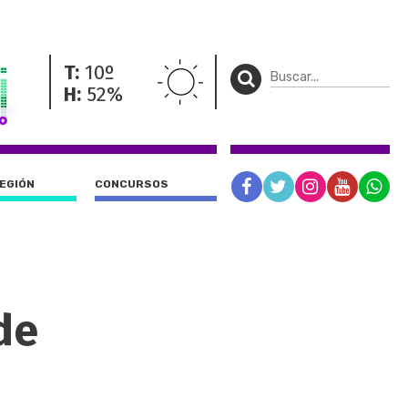
T:
10º
H:
52%
REGIÓN
CONCURSOS
de