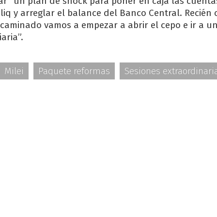
car “un plan de shock para poner en caja las cuenta
eliq y arreglar el balance del Banco Central. Recién
aminado vamos a empezar a abrir el cepo e ir a u
aria”.
Milei
Paquete reformas
Sesiones extraordinari