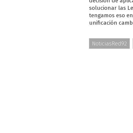
decisión de apli
solucionar las L
tengamos eso enc
unificación cambi
NoticiasRed92