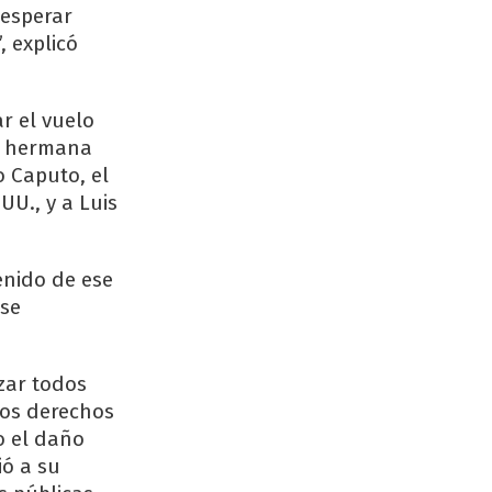
 esperar
 explicó
r el vuelo
su hermana
o Caputo, el
UU., y a Luis
enido de ese
 se
izar todos
los derechos
o el daño
ió a su