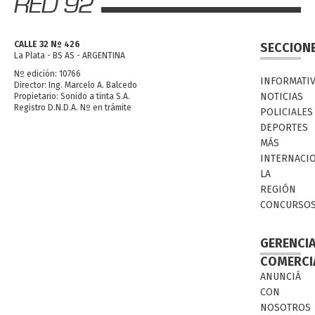
CALLE 32 Nº 426
SECCION
La Plata - BS AS - ARGENTINA
Nº edición: 10766
INFORMATI
Director: Ing. Marcelo A. Balcedo
NOTICIAS
Propietario: Sonido a tinta S.A.
Registro D.N.D.A. Nº en trámite
POLICIALES
DEPORTES
MÁS
INTERNACI
LA
REGIÓN
CONCURSO
GERENCI
COMERCI
ANUNCIÁ
CON
NOSOTROS