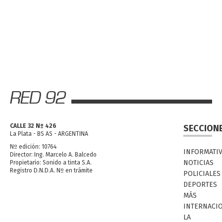
CALLE 32 Nº 426
SECCION
La Plata - BS AS - ARGENTINA
Nº edición: 10764
INFORMATI
Director: Ing. Marcelo A. Balcedo
NOTICIAS
Propietario: Sonido a tinta S.A.
Registro D.N.D.A. Nº en trámite
POLICIALES
DEPORTES
MÁS
INTERNACI
LA