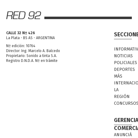
CALLE 32 Nº 426
SECCION
La Plata - BS AS - ARGENTINA
Nº edición: 10764
INFORMATI
Director: Ing. Marcelo A. Balcedo
NOTICIAS
Propietario: Sonido a tinta S.A.
Registro D.N.D.A. Nº en trámite
POLICIALES
DEPORTES
MÁS
INTERNACI
LA
REGIÓN
CONCURSO
GERENCI
COMERCI
ANUNCIÁ