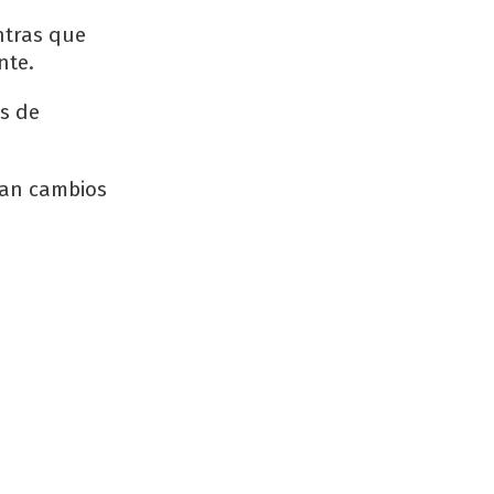
ntras que
nte.
es de
ran cambios