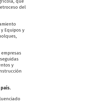
grícola, que
etroceso del
pamiento
 y Equipos y
molques,
as empresas
 seguidas
entos y
onstrucción
 país.
fluenciado