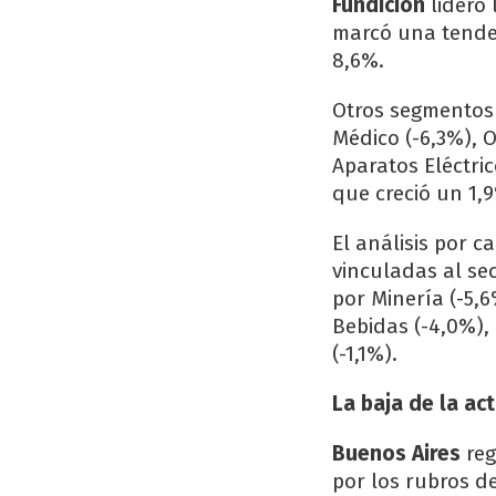
Fundición
lideró 
marcó una tenden
8,6%.
Otros segmentos
Médico (-6,3%), 
Aparatos Eléctri
que creció un 1,
El análisis por 
vinculadas al sec
por Minería (-5,6
Bebidas (-4,0%), 
(-1,1%).
La baja de la act
Buenos Aires
reg
por los rubros de