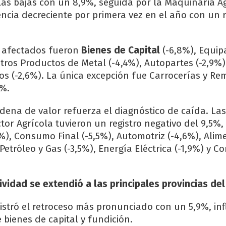
las bajas con un 8,9%, seguida por la Maquinaria A
cia decreciente por primera vez en el año con un r
 afectados fueron
Bienes de Capital
(-6,8%), Equi
Otros Productos de Metal (-4,4%), Autopartes (-2,9%)
cos (-2,6%). La única excepción fue Carrocerías y Re
9%.
cadena de valor refuerza el diagnóstico de caída. L
tor Agrícola tuvieron un registro negativo del 9,5%,
%), Consumo Final (-5,5%), Automotriz (-4,6%), Alim
Petróleo y Gas (-3,5%), Energía Eléctrica (-1,9%) y C
ividad se extendió a las principales provincias del
istró el retroceso más pronunciado con un 5,9%, in
 bienes de capital y fundición.