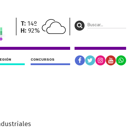
T:
14º
H:
92%
REGIÓN
CONCURSOS
ndustriales