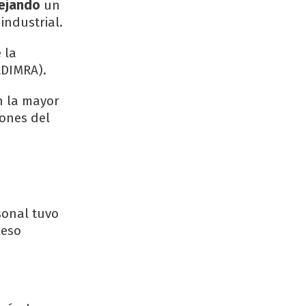
lejando
un
industrial.
 la
ADIMRA).
n la mayor
iones del
sonal tuvo
ceso