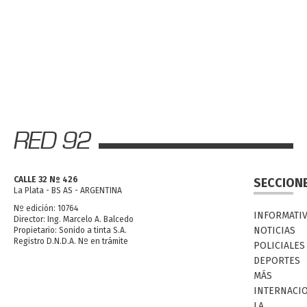
CALLE 32 Nº 426
SECCION
La Plata - BS AS - ARGENTINA
Nº edición: 10764
INFORMATI
Director: Ing. Marcelo A. Balcedo
NOTICIAS
Propietario: Sonido a tinta S.A.
Registro D.N.D.A. Nº en trámite
POLICIALES
DEPORTES
MÁS
INTERNACI
LA