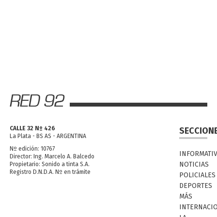
CALLE 32 Nº 426
SECCION
La Plata - BS AS - ARGENTINA
Nº edición: 10767
INFORMATI
Director: Ing. Marcelo A. Balcedo
NOTICIAS
Propietario: Sonido a tinta S.A.
Registro D.N.D.A. Nº en trámite
POLICIALES
DEPORTES
MÁS
INTERNACI