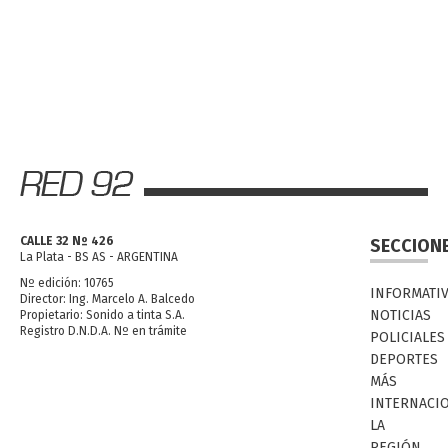
CALLE 32 Nº 426
SECCION
La Plata - BS AS - ARGENTINA
Nº edición: 10765
INFORMATI
Director: Ing. Marcelo A. Balcedo
NOTICIAS
Propietario: Sonido a tinta S.A.
Registro D.N.D.A. Nº en trámite
POLICIALES
DEPORTES
MÁS
INTERNACI
LA
REGIÓN