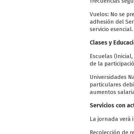
frecuencias segú
Vuelos: No se pr
adhesión del Ser
servicio esencial.
Clases y Educac
Escuelas (Inicial
de la participac
Universidades Na
particulares debi
aumentos salaria
Servicios con ac
La jornada verá i
Recolección de r