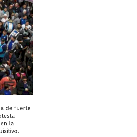
ma de fuerte
otesta
 en la
isitivo.