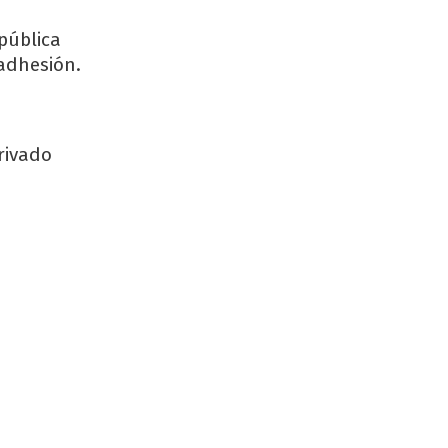
 pública
 adhesión.
rivado