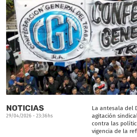
NOTICIAS
La antesala del D
agitación sindic
29/04/2026 - 23:36hs
contra las polít
vigencia de la re