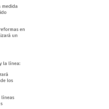
la medida
ido
 reformas en
lizará un
 la línea:
rará
 de los
 líneas
us