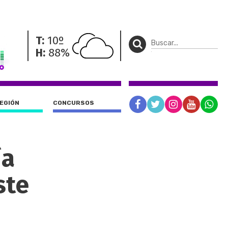
T:
10º
H:
88%
REGIÓN
CONCURSOS
ía
ste