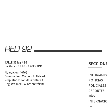
CALLE 32 Nº 426
SECCION
La Plata - BS AS - ARGENTINA
Nº edición: 10766
INFORMATI
Director: Ing. Marcelo A. Balcedo
NOTICIAS
Propietario: Sonido a tinta S.A.
Registro D.N.D.A. Nº en trámite
POLICIALES
DEPORTES
MÁS
INTERNACI
LA