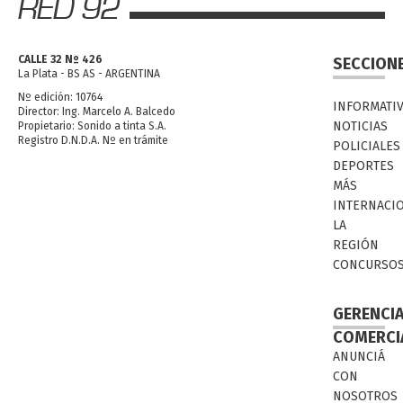
CALLE 32 Nº 426
SECCION
La Plata - BS AS - ARGENTINA
Nº edición: 10764
INFORMATI
Director: Ing. Marcelo A. Balcedo
NOTICIAS
Propietario: Sonido a tinta S.A.
Registro D.N.D.A. Nº en trámite
POLICIALES
DEPORTES
MÁS
INTERNACI
LA
REGIÓN
CONCURSO
GERENCI
COMERCI
ANUNCIÁ
CON
NOSOTROS