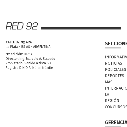
CALLE 32 Nº 426
SECCION
La Plata - BS AS - ARGENTINA
Nº edición: 10764
INFORMATI
Director: Ing. Marcelo A. Balcedo
NOTICIAS
Propietario: Sonido a tinta S.A.
Registro D.N.D.A. Nº en trámite
POLICIALES
DEPORTES
MÁS
INTERNACI
LA
REGIÓN
CONCURSO
GERENCI