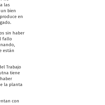
a las
 un bien
o produce en
zgado.
os sin haber
 fallo
rnando,
e están
del Trabajo
utna tiene
 haber
e la planta
uentan con