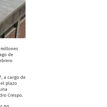
 millones
pago de
ebrero
7, a cargo de
del plazo
 una
ndro Crespo.
or no