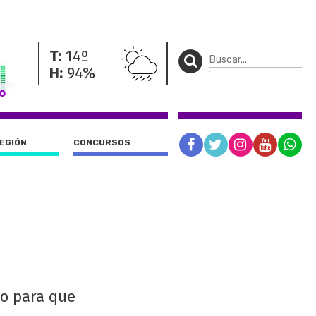
T:
14º
H:
94%
REGIÓN
CONCURSOS
zo para que