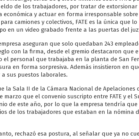
eldo de los trabajadores, por tratar de extorsionar 
a económica y actuar en forma irresponsable sobre
para camiones y colectivos, FATE es la única que l
espo en un video grabado frente a las puertas del ju
a empresa aseguran que solo quedaban 243 emplead
eglo con la firma, desde el gremio destacaron que el
 el personal que trabajaba en la planta de San Fe
sura en forma sorpresiva. Además insistieron en qu
r a sus puestos laborales.
e la Sala II de la Cámara Nacional de Apelaciones 
de marzo que el convenio suscripto entre FATE y el S
unio de este año, por lo que la empresa tendría que
ios de los trabajadores que estaban en la nómina d
.
anto, rechazó esa postura, al señalar que ya no c