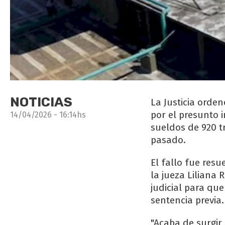
NOTICIAS
La Justicia orde
por el presunto i
14/04/2026 - 16:14hs
sueldos de 920 t
pasado.
El fallo fue resu
la jueza Liliana
judicial para qu
sentencia previa.
"Acaba de surgir