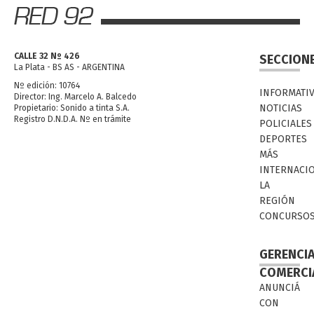
CALLE 32 Nº 426
SECCION
La Plata - BS AS - ARGENTINA
Nº edición: 10764
INFORMATI
Director: Ing. Marcelo A. Balcedo
NOTICIAS
Propietario: Sonido a tinta S.A.
Registro D.N.D.A. Nº en trámite
POLICIALES
DEPORTES
MÁS
INTERNACI
LA
REGIÓN
CONCURSO
GERENCI
COMERCI
ANUNCIÁ
CON