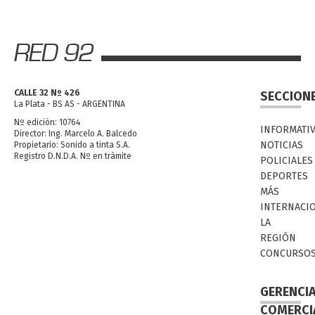
CALLE 32 Nº 426
SECCION
La Plata - BS AS - ARGENTINA
Nº edición: 10764
INFORMATI
Director: Ing. Marcelo A. Balcedo
NOTICIAS
Propietario: Sonido a tinta S.A.
Registro D.N.D.A. Nº en trámite
POLICIALES
DEPORTES
MÁS
INTERNACI
LA
REGIÓN
CONCURSO
GERENCI
COMERCI