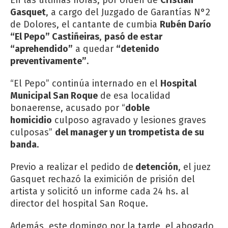
Gasquet
, a cargo del Juzgado de Garantías N°2
de Dolores, el cantante de cumbia
Rubén Darío
“El Pepo” Castiñeiras
,
pasó de estar
“aprehendido”
a quedar
“detenido
preventivamente”
.
“El Pepo” continúa internado en el
Hospital
Municipal San Roque
de esa localidad
bonaerense, acusado por “
doble
homicidio
culposo agravado y lesiones graves
culposas”
del manager y un trompetista de su
banda
.
Previo a realizar el pedido de
detención
, el juez
Gasquet rechazó la eximición de prisión del
artista y solicitó un informe cada 24 hs. al
director del hospital San Roque.
Además, este domingo por la tarde, el abogado