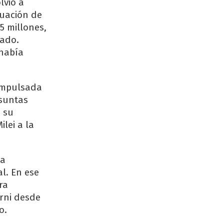
lvió a
luación de
5 millones,
sado.
 había
 impulsada
esuntas
e su
lei a la
ba
l. En ese
ra
rni desde
o.