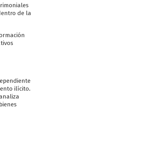
trimoniales
dentro de la
formación
tivos
dependiente
nto ilícito.
 analiza
bienes