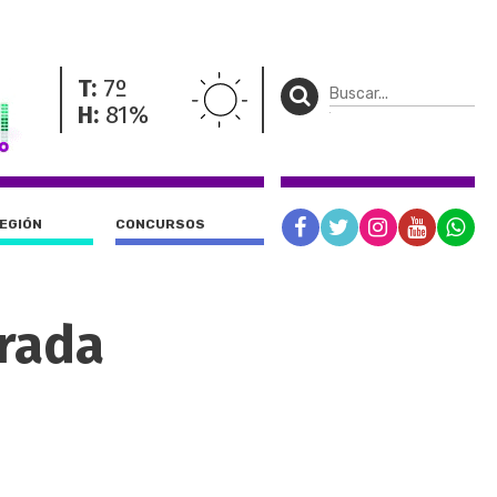
T:
7º
H:
81%
REGIÓN
CONCURSOS
urada