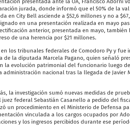
tación presentada ante la OA, Francisco Adorni vo
claración jurada, donde informó que el 50% de la va
da en City Bell asciende a $52,6 millones y no a $67,
ignado en una presentación realizada en mayo pa
rectificación anterior, presentada en mayo, también
reso de una herencia por $21 millones.
 en los tribunales federales de Comodoro Py y fue
a de la diputada Marcela Pagano, quien señaló pr
en la evolución patrimonial del funcionario luego d
administración nacional tras la llegada de Javier Mi
ás, la investigación sumó nuevas medidas de prue
 juez federal Sebastián Casanello a pedido del fisca
lizó un procedimiento en el Ministerio de Defensa pa
mentación vinculada a los cargos ocupados por Ado
aciones y los ingresos percibidos durante ese períod