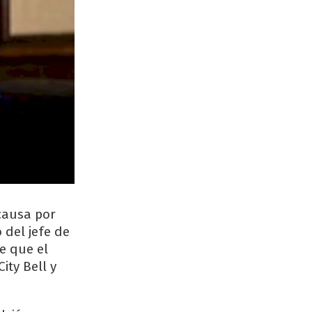
 causa por
 del jefe de
e que el
ity Bell y