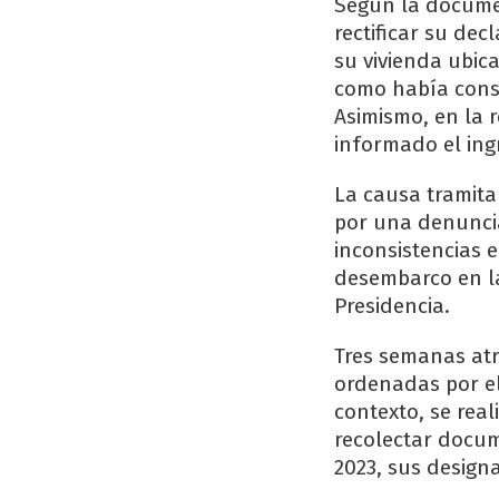
Según la documen
rectificar su de
su vivienda ubica
como había cons
Asimismo, en la 
informado el ing
La causa tramita
por una denunci
inconsistencias 
desembarco en la 
Presidencia.
Tres semanas atr
ordenadas por el
contexto, se rea
recolectar docu
2023, sus design