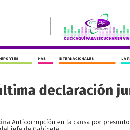
DEPORTES
MÁS
INTERNACIONALES
LA 
 última declaración j
i
icina Anticorrupción en la causa por presunto
del jefe de Gabinete.