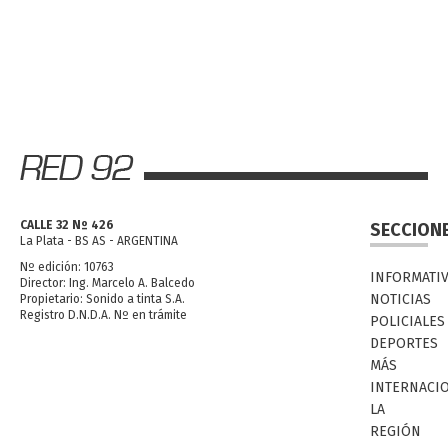
CALLE 32 Nº 426
SECCION
La Plata - BS AS - ARGENTINA
Nº edición: 10763
INFORMATI
Director: Ing. Marcelo A. Balcedo
NOTICIAS
Propietario: Sonido a tinta S.A.
Registro D.N.D.A. Nº en trámite
POLICIALES
DEPORTES
MÁS
INTERNACI
LA
REGIÓN