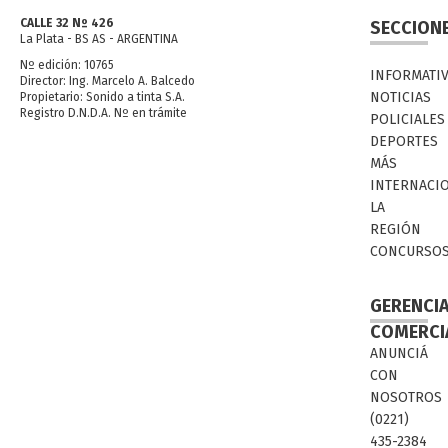
CALLE 32 Nº 426
SECCION
La Plata - BS AS - ARGENTINA
Nº edición: 10765
INFORMATI
Director: Ing. Marcelo A. Balcedo
NOTICIAS
Propietario: Sonido a tinta S.A.
Registro D.N.D.A. Nº en trámite
POLICIALES
DEPORTES
MÁS
INTERNACI
LA
REGIÓN
CONCURSO
GERENCI
COMERCI
ANUNCIÁ
CON
NOSOTROS
(0221)
435-2384