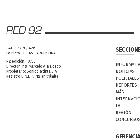
CALLE 32 Nº 426
SECCION
La Plata - BS AS - ARGENTINA
Nº edición: 10765
INFORMATI
Director: Ing. Marcelo A. Balcedo
NOTICIAS
Propietario: Sonido a tinta S.A.
Registro D.N.D.A. Nº en trámite
POLICIALES
DEPORTES
MÁS
INTERNACI
LA
REGIÓN
CONCURSO
GERENCI