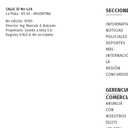
CALLE 32 Nº 426
SECCION
La Plata - BS AS - ARGENTINA
Nº edición: 10765
INFORMATI
Director: Ing. Marcelo A. Balcedo
NOTICIAS
Propietario: Sonido a tinta S.A.
Registro D.N.D.A. Nº en trámite
POLICIALES
DEPORTES
MÁS
INTERNACI
LA
REGIÓN
CONCURSO
GERENCI
COMERCI
ANUNCIÁ
CON
NOSOTROS
(0221)