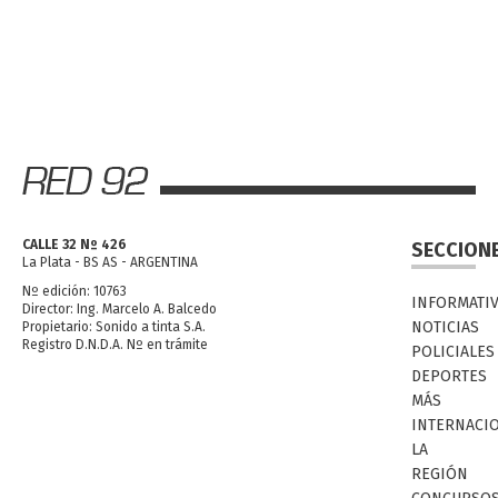
CALLE 32 Nº 426
SECCION
La Plata - BS AS - ARGENTINA
Nº edición: 10763
INFORMATI
Director: Ing. Marcelo A. Balcedo
NOTICIAS
Propietario: Sonido a tinta S.A.
Registro D.N.D.A. Nº en trámite
POLICIALES
DEPORTES
MÁS
INTERNACI
LA
REGIÓN