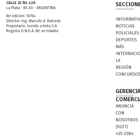
CALLE 32 Nº 426
SECCION
La Plata - BS AS - ARGENTINA
Nº edición: 10764
INFORMATI
Director: Ing. Marcelo A. Balcedo
NOTICIAS
Propietario: Sonido a tinta S.A.
Registro D.N.D.A. Nº en trámite
POLICIALES
DEPORTES
MÁS
INTERNACI
LA
REGIÓN
CONCURSO
GERENCI
COMERCI
ANUNCIÁ
CON
NOSOTROS
(0221)
435-2384