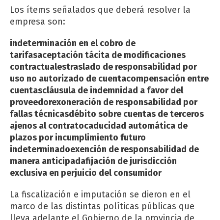
Los ítems señalados que deberá resolver la
empresa son:
indeterminación en el cobro de
tarifas
aceptación tácita de modificaciones
contractuales
traslado de responsabilidad por
uso no autorizado de cuenta
compensación entre
cuentas
cláusula de indemnidad a favor del
proveedor
exoneración de responsabilidad por
fallas técnicas
débito sobre cuentas de terceros
ajenos al contrato
caducidad automática de
plazos por incumplimiento futuro
indeterminado
exención de responsabilidad de
manera anticipada
fijación de jurisdicción
exclusiva en perjuicio del consumidor
La fiscalización e imputación se dieron en el
marco de las distintas políticas públicas que
lleva adelante el Gobierno de la provincia de