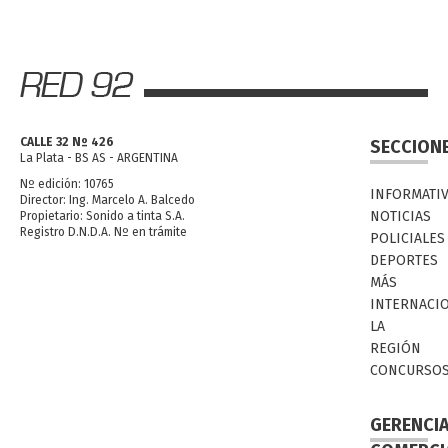
CALLE 32 Nº 426
SECCION
La Plata - BS AS - ARGENTINA
Nº edición: 10765
INFORMATI
Director: Ing. Marcelo A. Balcedo
NOTICIAS
Propietario: Sonido a tinta S.A.
Registro D.N.D.A. Nº en trámite
POLICIALES
DEPORTES
MÁS
INTERNACI
LA
REGIÓN
CONCURSO
GERENCI