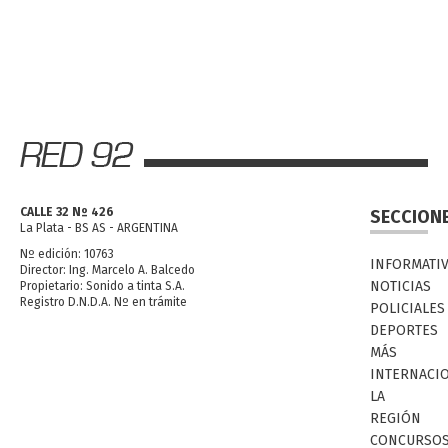
CALLE 32 Nº 426
SECCION
La Plata - BS AS - ARGENTINA
Nº edición: 10763
INFORMATI
Director: Ing. Marcelo A. Balcedo
NOTICIAS
Propietario: Sonido a tinta S.A.
Registro D.N.D.A. Nº en trámite
POLICIALES
DEPORTES
MÁS
INTERNACI
LA
REGIÓN
CONCURSO