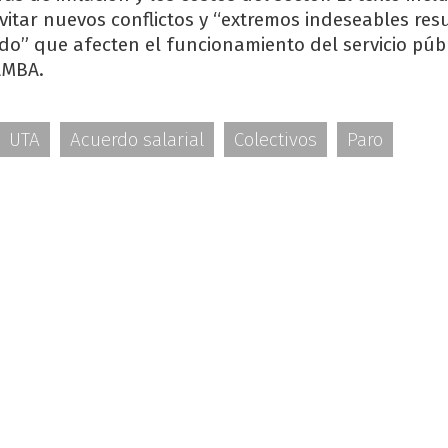
itar nuevos conflictos y “extremos indeseables res
rdo” que afecten el funcionamiento del servicio púb
 AMBA.
UTA
Acuerdo salarial
Colectivos
Paro