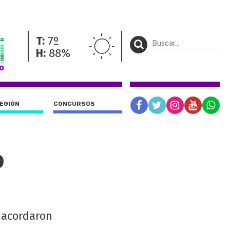
T:
7º
H:
88%
REGIÓN
CONCURSOS
o
, acordaron