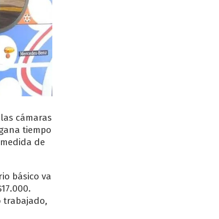
 las cámaras
 gana tiempo
a medida de
rio básico va
$17.000.
 trabajado,