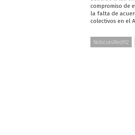
compromiso de ev
la falta de acue
colectivos en el
NoticiasRed92