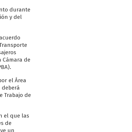
ento durante
ión y del
 acuerdo
 Transporte
ajeros
la Cámara de
PBA).
por el Área
e deberá
e Trabajo de
n el que las
es de
uye un