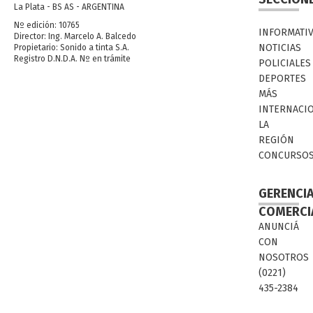
La Plata - BS AS - ARGENTINA
Nº edición: 10765
INFORMATI
Director: Ing. Marcelo A. Balcedo
NOTICIAS
Propietario: Sonido a tinta S.A.
Registro D.N.D.A. Nº en trámite
POLICIALES
DEPORTES
MÁS
INTERNACI
LA
REGIÓN
CONCURSO
GERENCI
COMERCI
ANUNCIÁ
CON
NOSOTROS
(0221)
435-2384