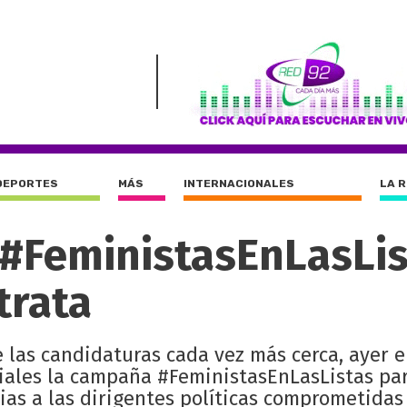
DEPORTES
MÁS
INTERNACIONALES
LA 
#FeministasEnLasLis
trata
e las candidaturas cada vez más cerca, ayer e
iales la campaña #FeministasEnLasListas par
ias a las dirigentes políticas comprometidas