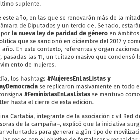
último suplente.
e este año, en las que se renovarán más de la mitad
ámara de Diputados y un tercio del Senado, estará
 por
la nueva ley de paridad de género
en ámbitos
olítica que se sancionó en diciembre del 2017 y com
 año. En este contexto, referentes y organizaciones
 pasadas las 11, un tuitazo masivo que condensó l
ovimiento de mujeres.
día, los hashtags
#MujeresEnLasListas y
ayDemocracia
se replicaron masivamente en todo el
consigna
#FeministasEnLasListas
se mantuvo como
ter hasta el cierre de esta edición.
na Cartabia, integrante de la asociación civil Red d
oras de la campaña–, explicó que la iniciativa surg
ar voluntades para generar algún tipo de movilizaci
 las redes con el objetivo de fortalecer y respaldar 