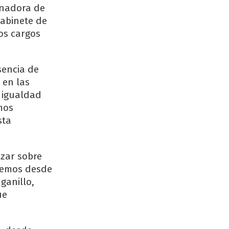
rnadora de
gabinete de
os cargos
sencia de
 en las
a igualdad
amos
sta
zar sobre
ujemos desde
ganillo,
ue