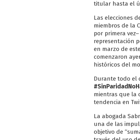
titular hasta el 
Las elecciones d
miembros de la C
por primera vez–
representación p
en marzo de este
comenzaron ayer,
históricos del m
Durante todo el 
#SinParidadNoH
mientras que la 
tendencia en Twit
La abogada Sabri
una de las impuls
objetivo de “sum
través del uso de