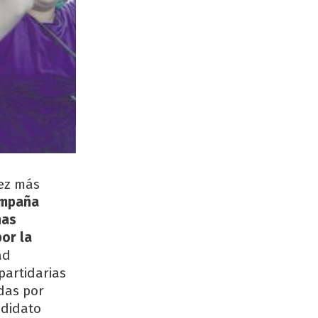
vez más
ampaña
nas
por la
ad
partidarias
das por
ndidato