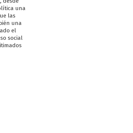
, desde
lítica una
ue las
mbién una
mado el
so social
gitimados