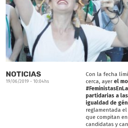
NOTICIAS
Con la fecha lím
cerca, ayer
el mo
19/06/2019 - 10:04hs
#FeministasEnLas
partidarias a la
igualdad de gén
reglamentada el 
que compitan en 
candidatas y can