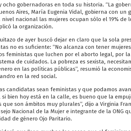
y ocho gobernadoras en toda su historia. “La gobe
Buenos Aires, María Eugenia Vidal, gobierna con un 
 nivel nacional las mujeres ocupan sólo el 19% de l
xplicó la organización.
tuitazo de ayer buscó dejar en claro que la sola pre
stas no es suficiente: “No alcanza con tener mujeres
os feministas que luchen por el aborto legal, por l
sistema de cuidados. La pobreza es sexista, necesit
nero en las políticas públicas”, resumió la economi
’Alessandro en la red social.
las candidatas sean feministas y que podamos avan
si bien hoy está en la calle, es bueno que la emp
s que son ámbitos muy plurales”, dijo a Virginia Fran
sejo Nacional de la Mujer e integrante de la ONG q
idad de género Ojo Paritario.