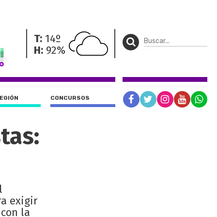
T:
14º
H:
92%
REGIÓN
CONCURSOS
tas:
l
a exigir
 con la