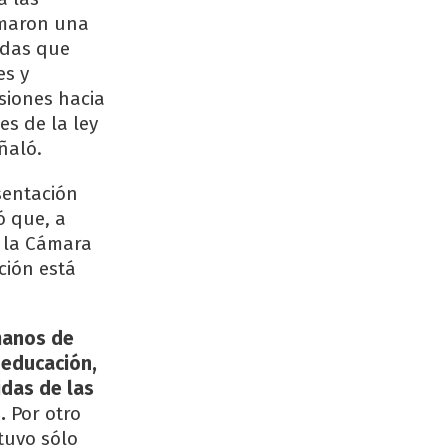
rmaron una
ndas que
es y
siones hacia
es de la ley
ñaló.
sentación
ó que, a
e la Cámara
ción está
manos de
 educación,
idas de las
.
Por otro
tuvo sólo