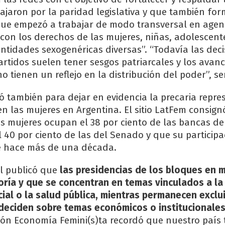
ajaron por la paridad legislativa y que también fo
que empezó a trabajar de modo transversal en age
 con los derechos de las mujeres, niñas, adolescent
ntidades sexogenéricas diversas”. “Todavía las deci
rtidos suelen tener sesgos patriarcales y los avanc
 tienen un reflejo en la distribución del poder”, se
ó también para dejar en evidencia la precaria repre
en las mujeres en Argentina. El sitio LatFem consign
las mujeres ocupan el 38 por ciento de las bancas d
l 40 por ciento de las del Senado y que su participa
 hace más de una década.
l publicó que
las presidencias de los bloques en 
ría y que se concentran en temas vinculados a la
cial o la salud pública, mientras permanecen exclu
deciden sobre temas económicos o institucionales
ión Economía Femini(s)ta recordó que nuestro país 