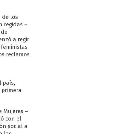
 de los
n regidas –
 de
enzó a regir
 feministas
os reclamos
 país,
 primera
e Mujeres –
ió con el
ón social a
a las