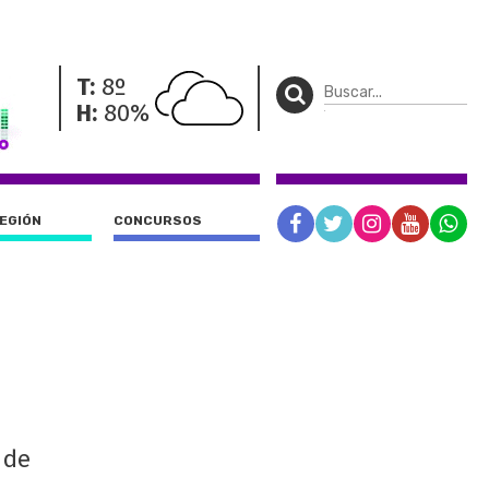
T:
8º
H:
80%
REGIÓN
CONCURSOS
 de