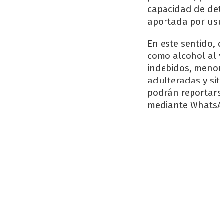
capacidad de det
aportada por usu
En este sentido,
como alcohol al 
indebidos, menor
adulteradas y si
podrán reportars
mediante WhatsA