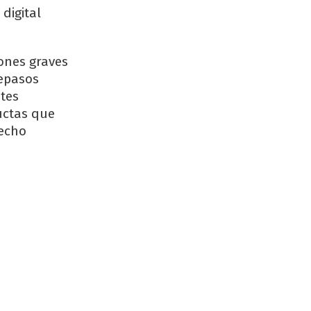
digital
iones graves
repasos
tes
uctas que
hecho