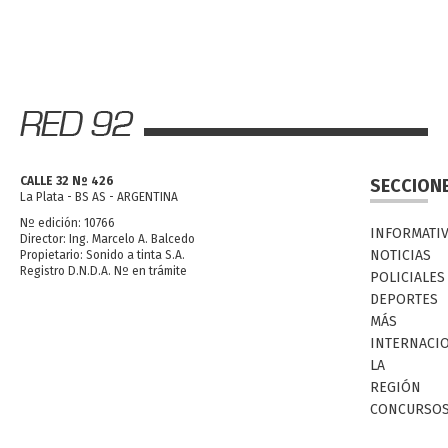
CALLE 32 Nº 426
SECCION
La Plata - BS AS - ARGENTINA
Nº edición: 10766
INFORMATI
Director: Ing. Marcelo A. Balcedo
NOTICIAS
Propietario: Sonido a tinta S.A.
Registro D.N.D.A. Nº en trámite
POLICIALES
DEPORTES
MÁS
INTERNACI
LA
REGIÓN
CONCURSO