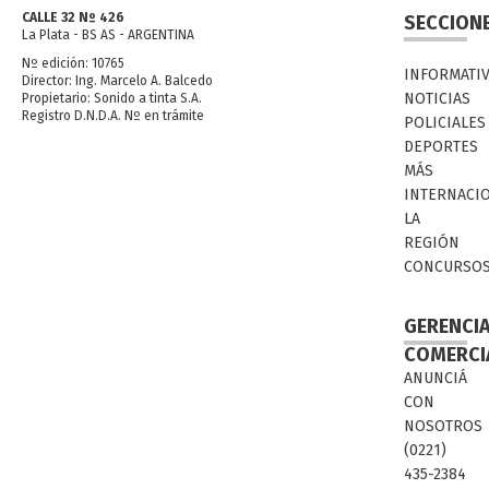
CALLE 32 Nº 426
SECCION
La Plata - BS AS - ARGENTINA
Nº edición: 10765
INFORMATI
Director: Ing. Marcelo A. Balcedo
NOTICIAS
Propietario: Sonido a tinta S.A.
Registro D.N.D.A. Nº en trámite
POLICIALES
DEPORTES
MÁS
INTERNACI
LA
REGIÓN
CONCURSO
GERENCI
COMERCI
ANUNCIÁ
CON
NOSOTROS
(0221)
435-2384